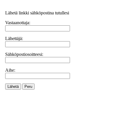
Lähetä linkki sähköpostina tutullesi
Vastaanottaja:
Lähettäjä:
Sähköpostiosoitteesi:
Aihe:
Lähetä
Peru