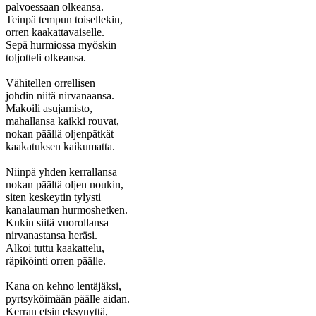
palvoessaan olkeansa.
Teinpä tempun toisellekin,
orren kaakattavaiselle.
Sepä hurmiossa myöskin
toljotteli olkeansa.
Vähitellen orrellisen
johdin niitä nirvanaansa.
Makoili asujamisto,
mahallansa kaikki rouvat,
nokan päällä oljenpätkät
kaakatuksen kaikumatta.
Niinpä yhden kerrallansa
nokan päältä oljen noukin,
siten keskeytin tylysti
kanalauman hurmoshetken.
Kukin siitä vuorollansa
nirvanastansa heräsi.
Alkoi tuttu kaakattelu,
räpiköinti orren päälle.
Kana on kehno lentäjäksi,
pyrtsyköimään päälle aidan.
Kerran etsin eksynyttä,