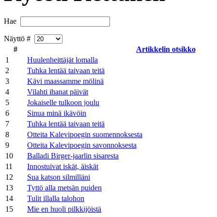
Hae
Näyttö #
#
Artikkelin otsikko
1
Huulenheittäjät lomalla
2
Tuhka lentää taivaan teitä
3
Kävi maassamme mölinä
4
Vilahti ihanat päivät
5
Jokaiselle tulkoon joulu
6
Sinua minä ikävöin
7
Tuhka lentää taivaan teitä
8
Otteita Kalevipoegin suomennoksesta
9
Otteita Kalevipoegin savonnoksesta
10
Balladi Birger-jaarlin sisaresta
11
Innostuivat iskät, äiskät
12
Sua katson silmilläni
13
Tyttö alla metsän puiden
14
Tulit illalla talohon
15
Mie en huoli pilkkijöistä