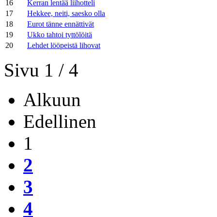
16
Kerran lentää liihotteli
17
Hekkee, neiti, saesko olla
18
Eurot tänne ennättivät
19
Ukko tahtoi tyttölöitä
20
Lehdet lööpeistä lihovat
Sivu 1 / 4
Alkuun
Edellinen
1
2
3
4